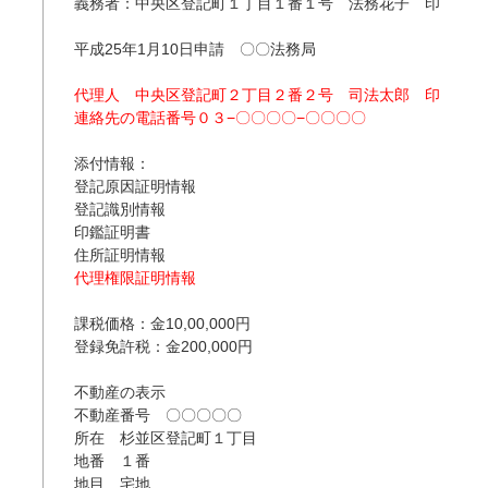
義務者：中央区登記町１丁目１番１号　法務花子　印

平成25年1月10日申請　〇〇法務局

代理人　中央区登記町２丁目２番２号　司法太郎　印

連絡先の電話番号０３−〇〇〇〇−〇〇〇〇
添付情報：

登記原因証明情報

登記識別情報

印鑑証明書

代理権限証明情報
課税価格：金10,00,000円

登録免許税：金200,000円

不動産の表示

不動産番号　〇〇〇〇〇

所在　杉並区登記町１丁目

地番　１番

地目　宅地
