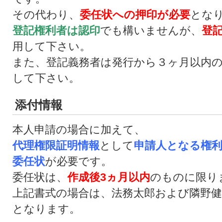
その代わり、
委任状への押印が必要
とな
登記権利者は認印
でも構いませんが、
登
用して下さい。
また、登記義務者は発行から３ヶ月以内
して下さい。
添付情報
本人申請の場合に加えて、
代理権限証明情報
として
申請人となる権
委任状
が必要です。
委任状は、
作成後3ヵ月以内
のものに限り
上記書式の場合は、法務太郎および隣野健
となります。